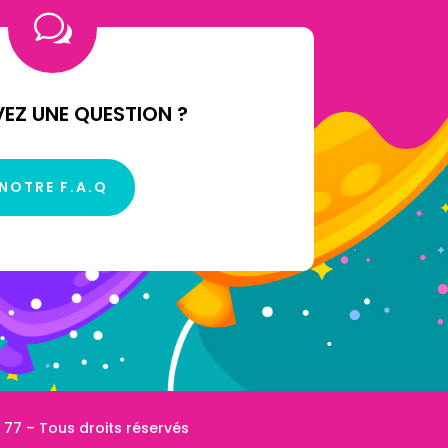
w
EZ UNE QUESTION ?
NOTRE F.A.Q
 77
– Tous droits réservés