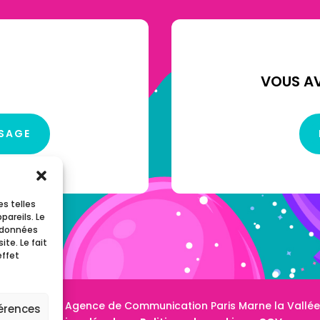
VOUS AV
SSAGE
es telles
pareils. Le
s données
te. Le fait
effet
on
AdgenSii
– Agence de Communication Paris Marne la Vallée
férences