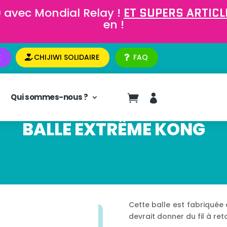
 avec Mondial Relay !
ET SUPERS ARTICLE
en !
E
CHIJIWI SOLIDAIRE
FAQ
Qui sommes-nous ?


BALLE EXTRÊME KONG
Cette balle est fabriquée 
devrait donner du fil à re