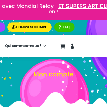
 avec Mondial Relay !
ET SUPERS ARTICLE
en !
E
CHIJIWI SOLIDAIRE
FAQ
Qui sommes-nous ?


Mon compte