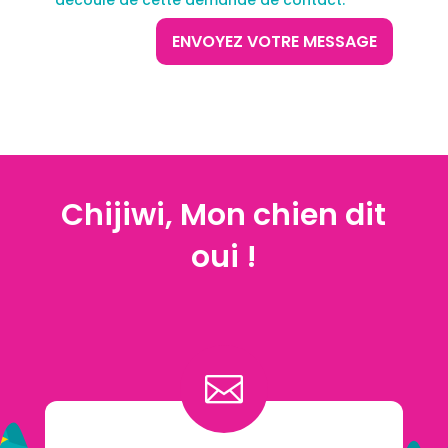
découle de cette demande de contact.
ENVOYEZ VOTRE MESSAGE
Chijiwi, Mon chien dit
oui !
