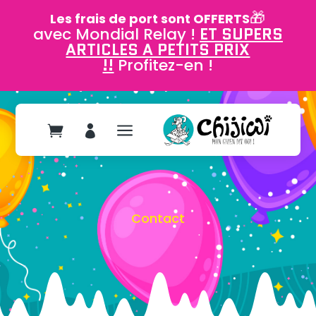
🎁
Les frais de port sont OFFERTS
avec Mondial Relay !
ET SUPERS
ARTICLES A PETITS PRIX
!!
Profitez-en !
a


Contact