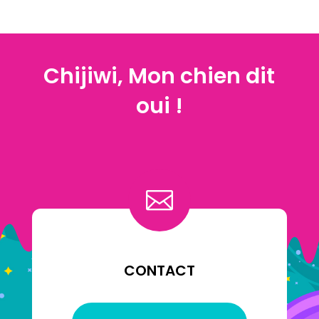
Chijiwi, Mon chien dit
oui !

CONTACT