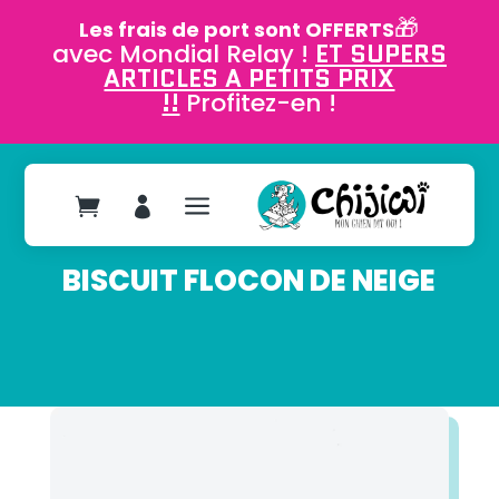
🎁
Les frais de port sont OFFERTS
avec Mondial Relay !
ET SUPERS
ARTICLES A PETITS PRIX
!!
Profitez-en !
a


BISCUIT FLOCON DE NEIGE