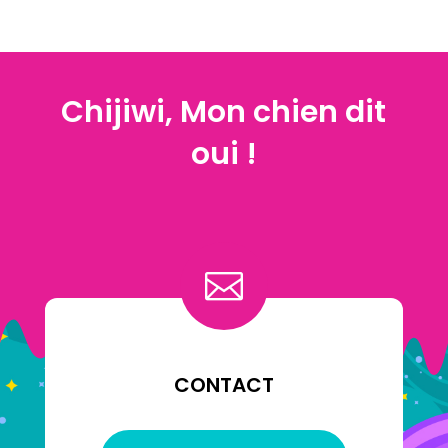
Chijiwi, Mon chien dit
oui !

CONTACT