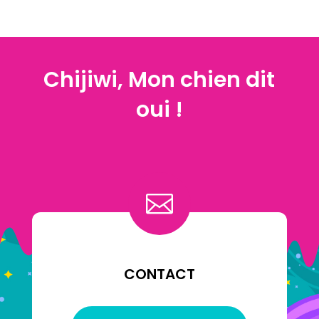
Chijiwi, Mon chien dit
oui !

CONTACT