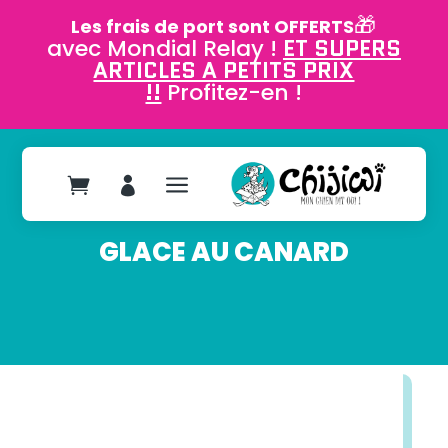
🎁
Les frais de port sont OFFERTS
avec Mondial Relay !
ET SUPERS
ARTICLES A PETITS PRIX
!!
Profitez-en !
a


GLACE AU CANARD