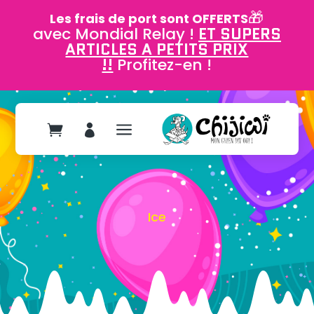
🎁
Les frais de port sont OFFERTS
avec Mondial Relay !
ET SUPERS
ARTICLES A PETITS PRIX
!!
Profitez-en !
a


Ice