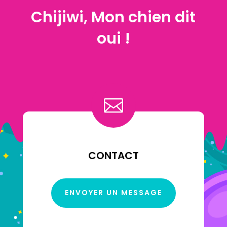
Chijiwi, Mon chien dit
oui !

CONTACT
ENVOYER UN MESSAGE