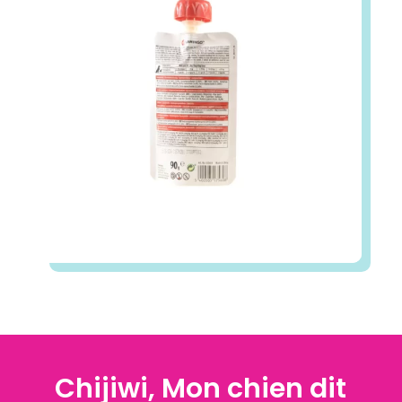
Chijiwi, Mon chien dit