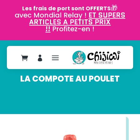
🎁
Les frais de port sont OFFERTS
avec Mondial Relay !
ET SUPERS
ARTICLES A PETITS PRIX
!!
Profitez-en !
a


LA COMPOTE AU POULET