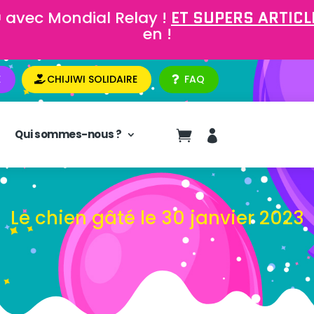
 avec Mondial Relay !
ET SUPERS ARTICLE
en !
E
CHIJIWI SOLIDAIRE
FAQ
Qui sommes-nous ?


Le chien gâté le 30 janvier 2023