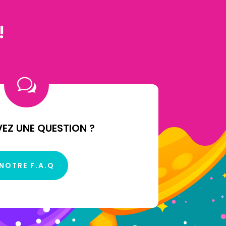
!
w
EZ UNE QUESTION ?
NOTRE F.A.Q