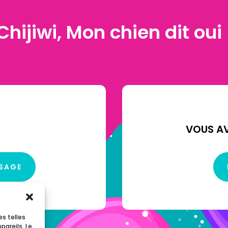
Chijiwi, Mon chien dit oui 
VOUS AV
SSAGE
es telles
pareils. Le