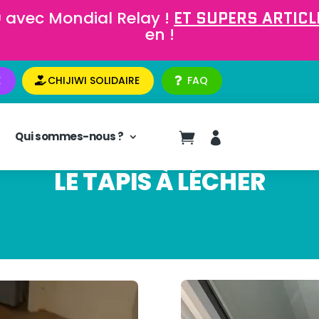
 avec Mondial Relay !
ET SUPERS ARTICLE
en !
E
CHIJIWI SOLIDAIRE
FAQ
Qui sommes-nous ?


LE TAPIS À LÉCHER