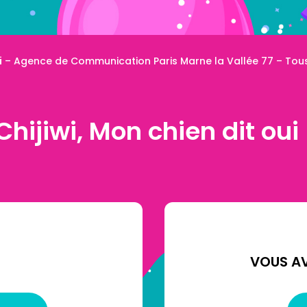
i
– Agence de Communication Paris Marne la Vallée 77
– Tous
Chijiwi, Mon chien dit oui 
VOUS AV