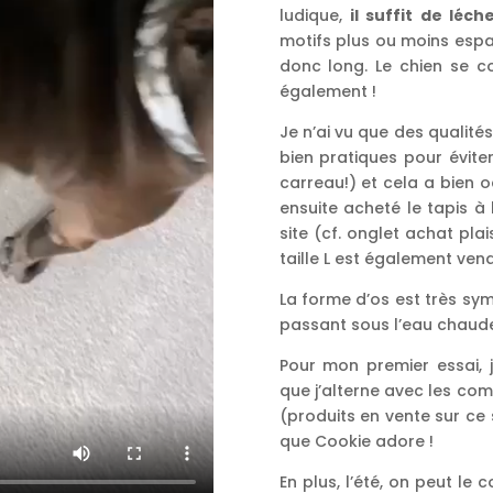
ludique,
il suffit de léc
motifs plus ou moins espac
donc long. Le chien se c
également !
Je n’ai vu que des qualité
bien pratiques pour éviter
carreau!) et cela a bien o
ensuite acheté le tapis à
site (cf. onglet achat plai
taille L est également vend
La forme d’os est très sym
passant sous l’eau chaude
Pour mon premier essai, 
que j’alterne avec les co
(produits en vente sur ce 
que Cookie adore !
En plus, l’été, on peut le