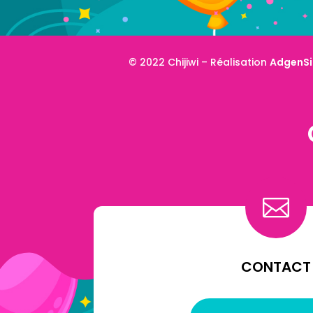
© 2022 Chijiwi –
Réalisation
AdgenSi

CONTACT