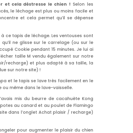
her et cela déstresse le chien !
Selon les
és, le léchage est plus ou moins facile et
oncentre et cela permet qu’il se dépense
s à ce tapis de léchage. Les ventouses sont
 qu’il ne glisse sur le carrelage (ou sur le
ccupé Cookie pendant 15 minutes. Je lui ai
 lécher taille M vendu également sur notre
sir/recharge) et plus adapté à sa taille, la
ue sur notre site) !
pa et le tapis se lave très facilement en le
 ou même dans le lave-vaisselle.
j’avais mis du beurre de cacahuète Kong
mpotes au canard et au poulet de Flamingo
site dans l’onglet Achat plaisir / recharge)
 congeler pour augmenter le plaisir du chien