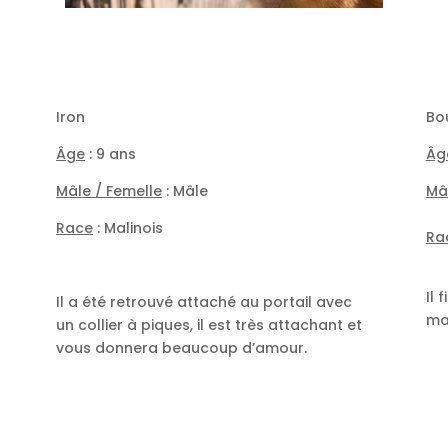
Iron
Bo
Âge
: 9 ans
Âg
Mâle / Femelle
: Mâle
Mâ
Race
: Malinois
Ra
Il 
Il a été retrouvé attaché au portail avec
ma
un collier à piques, il est très attachant et
vous donnera beaucoup d’amour.