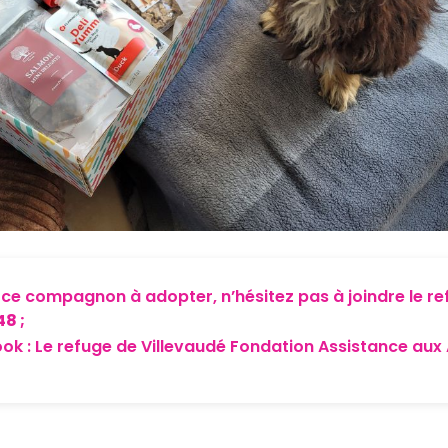
r ce compagnon à adopter, n’hésitez pas à joindre le re
48 ;
ook :
Le refuge de Villevaudé Fondation Assistance au