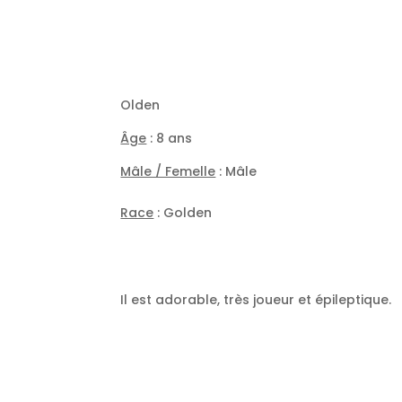
Olden
Âge
: 8 ans
Mâle / Femelle
: Mâle
Race
: Golden
Il est adorable, très joueur et épileptique.