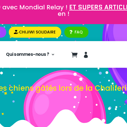
 avec Mondial Relay !
ET SUPERS ARTICLE
en !
E
CHIJIWI SOLIDAIRE
FAQ
Qui sommes-nous ?


es chiens gâtés lors de la Chalifer