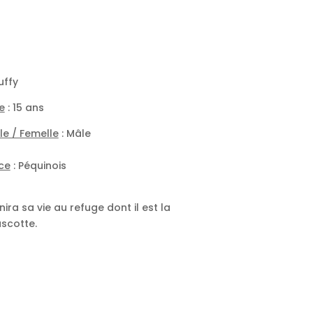
uffy
e
: 15 ans
le / Femelle
: Mâle
ce
: Péquinois
finira sa vie au refuge dont il est la
scotte.