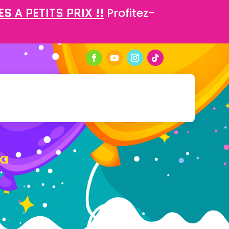
S A PETITS PRIX !!
Profitez-
ia