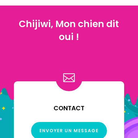
Chijiwi, Mon chien dit
oui !

CONTACT
ENVOYER UN MESSAGE