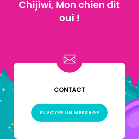
Chijiwi, Mon chien dit
oui !

CONTACT
ENVOYER UN MESSAGE