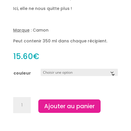
Ici, elle ne nous quitte plus !
Marque
: Camon
Peut contenir 350 ml dans chaque récipient.
15.60
€
couleur
quantité
Ajouter au panier
de
Gamelle
double
pliable