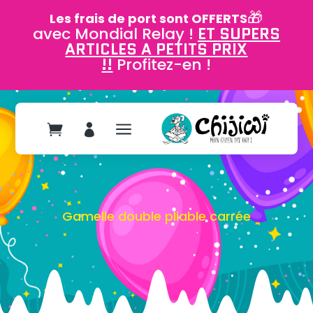
🎁
Les frais de port sont OFFERTS
avec Mondial Relay !
ET SUPERS
ARTICLES A PETITS PRIX
!!
Profitez-en !
a


Gamelle double pliable carrée