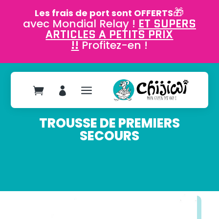
🎁
Les frais de port sont OFFERTS
avec Mondial Relay !
ET SUPERS
ARTICLES A PETITS PRIX
!!
Profitez-en !
a


TROUSSE DE PREMIERS
SECOURS