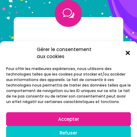
w
VOUS AVEZ UNE QUESTION ?
Gérer le consentement
aux cookies
NOTRE F.A.Q
Pour offrir les meilleures expériences, nous utilisons des
technologies telles que les cookies pour stocker et/ou accéder
aux informations des appareils. Le fait de consentir à ces
technologies nous permettra de traiter des données telles que le
comportement de navigation ou les ID uniques sur ce site. Le fait
de ne pas consentir ou de retirer son consentement peut avoir
un effet négatif sur certaines caractéristiques et fonctions.
Accepter
© 2022 Chijiwi –
Réalisation
AdgenSii
– Agence
Refuser
de Communication Paris Marne la Vallée 77
–