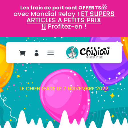
🎁
Les frais de port sont OFFERTS
avec Mondial Relay !
ET SUPERS
ARTICLES A PETITS PRIX
!!
Profitez-en !
a


LE CHIEN GATE LE 7 NOVEMBRE 2022