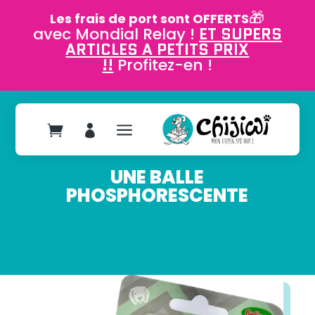
🎁
Les frais de port sont OFFERTS
avec Mondial Relay !
ET SUPERS
ARTICLES A PETITS PRIX
!!
Profitez-en !
a


UNE BALLE
PHOSPHORESCENTE