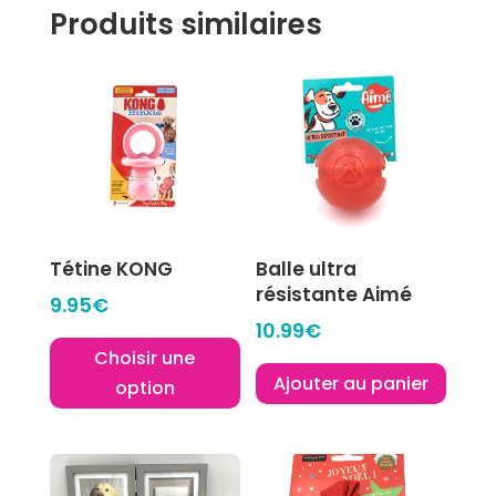
Produits similaires
Tétine KONG
Balle ultra
résistante Aimé
9.95
€
10.99
€
Choisir une
Ajouter au panier
option
Ce
produit
a