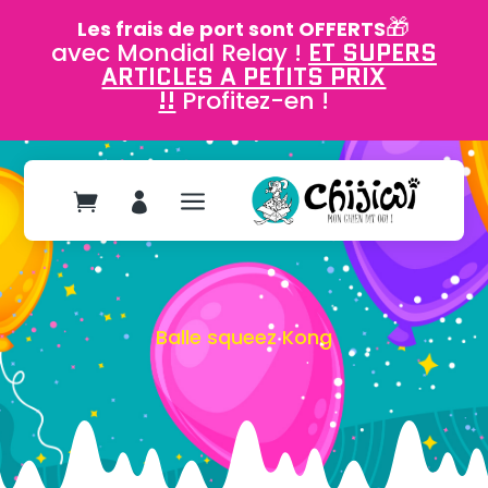
🎁
Les frais de port sont OFFERTS
avec Mondial Relay !
ET SUPERS
ARTICLES A PETITS PRIX
!!
Profitez-en !
a


Balle squeez Kong