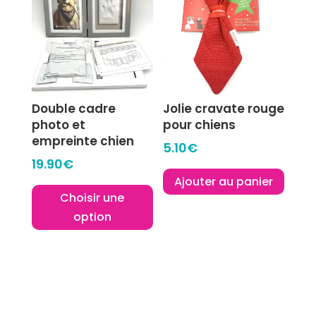
plusieurs
variations.
Les
options
peuvent
être
Double cadre
Jolie cravate rouge
choisies
photo et
pour chiens
sur
empreinte chien
5.10
€
la
19.90
€
page
Ajouter au panier
du
Choisir une
produit
option
Ce
produit
a
plusieurs
variations.