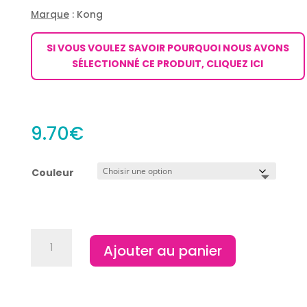
Marque
: Kong
SI VOUS VOULEZ SAVOIR POURQUOI NOUS AVONS
SÉLECTIONNÉ CE PRODUIT, CLIQUEZ ICI
9.70
€
Couleur
quantité
Ajouter au panier
de
Balle
squeez
Kong