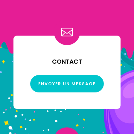
sur
la
page
du

produit
CONTACT
ENVOYER UN MESSAGE