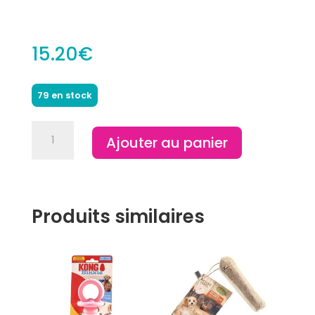
15.20
€
79 en stock
quantité
Ajouter au panier
de
Bâton
d'olivier
(220-
450
Produits similaires
g)