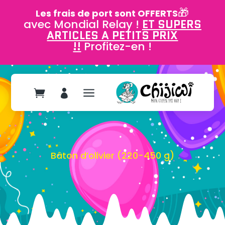
🎁
Les frais de port sont OFFERTS
avec Mondial Relay !
ET SUPERS
ARTICLES A PETITS PRIX
!!
Profitez-en !
a


Bâton d’olivier (220-450 g)