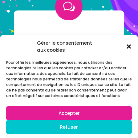
w
VOUS AVEZ UNE QUESTION ?
Gérer le consentement
aux cookies
NOTRE F.A.Q
Pour offrir les meilleures expériences, nous utilisons des
technologies telles que les cookies pour stocker et/ou accéder
aux informations des appareils. Le fait de consentir à ces
technologies nous permettra de traiter des données telles que le
comportement de navigation ou les ID uniques sur ce site. Le fait
de ne pas consentir ou de retirer son consentement peut avoir
un effet négatif sur certaines caractéristiques et fonctions.
Accepter
© 2022 Chijiwi –
Réalisation
AdgenSii
– Agence
Refuser
de Communication Paris Marne la Vallée 77
–
0
Tous droits réservés