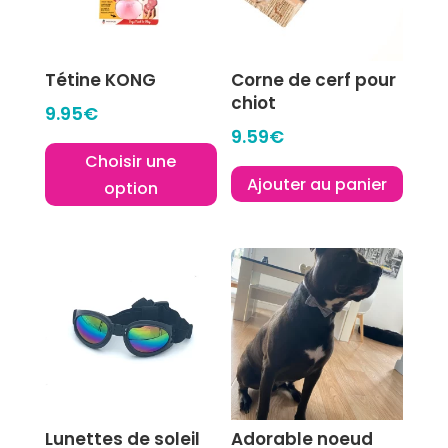
Tétine KONG
Corne de cerf pour
chiot
9.95
€
9.59
€
Choisir une
Ajouter au panier
option
Ce
produit
a
plusieurs
variations.
Les
options
peuvent
être
Lunettes de soleil
Adorable noeud